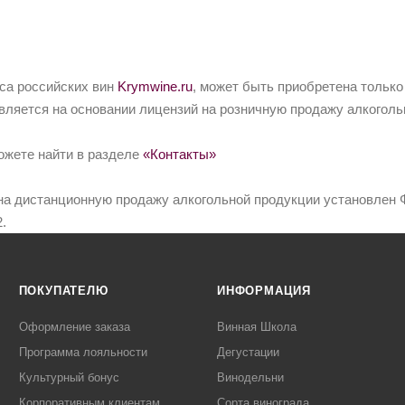
йса российских вин
Krymwine.ru
, может быть приобретена только
вляется на основании лицензий на розничную продажу алкоголь
ожете найти в разделе
«Контакты»
на дистанционную продажу алкогольной продукции установлен Ф
.
ПОКУПАТЕЛЮ
ИНФОРМАЦИЯ
Оформление заказа
Винная Школа
Программа лояльности
Дегустации
Культурный бонус
Винодельни
Корпоративным клиентам
Сорта винограда