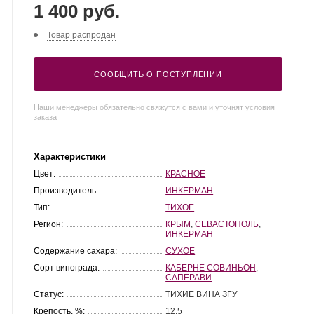
1 400 руб.
Товар распродан
СООБЩИТЬ О ПОСТУПЛЕНИИ
Наши менеджеры обязательно свяжутся с вами и уточнят условия
заказа
Характеристики
Цвет:
КРАСНОЕ
Производитель:
ИНКЕРМАН
Тип:
ТИХОЕ
Регион:
КРЫМ
,
СЕВАСТОПОЛЬ
,
ИНКЕРМАН
Содержание сахара:
СУХОЕ
Сорт винограда:
КАБЕРНЕ СОВИНЬОН
,
САПЕРАВИ
Статус:
ТИХИЕ ВИНА ЗГУ
Крепость, %:
12.5