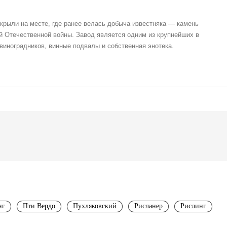
ткрыли на месте, где ранее велась добыча известняка — камень
 Отечественной войны. Завод является одним из крупнейших в
 виноградников, винные подвалы и собственная энотека.
нг
Пти Вердо
Пухляковский
Рисланер
Рислинг