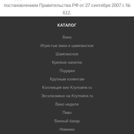
постановлением Правительства РФ от 27 сентября 2007 г. №
612.
КАТАЛОГ
Вино
Игристые вина и шампанское
Шампанское
Крепкие напитки
Подарки
Крупным клиентам
Коллекция вин Krymwine.ru
Эксклюзивно на Krymwine.ru
Вино недели
Пиво
Винный базар
Новинки