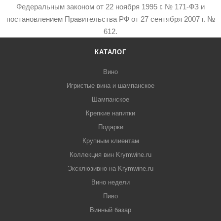
Федеральным законом от 22 ноября 1995 г. № 171-ФЗ и
постановлением Правительства РФ от 27 сентября 2007 г. №
612.
КАТАЛОГ
Вино
Игристые вина и шампанское
Шампанское
Крепкие напитки
Подарки
Крупным клиентам
Коллекция вин Krymwine.ru
Эксклюзивно на Krymwine.ru
Вино недели
Пиво
Винный базар