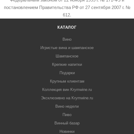
постановлением Правительства РФ от 27 сентября 2007 г. №
612.
КАТАЛОГ
Вино
Игристые вина и шампанское
Шампанское
Крепкие напитки
Подарки
Крупным клиентам
Коллекция вин Krymwine.ru
Эксклюзивно на Krymwine.ru
Вино недели
Пиво
Винный базар
Новинки