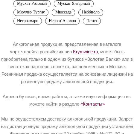
Мускат Розовый
Мускат Янтарный
Мюллер Тургау
Мюскаде
Неббиоло
Негроамаро
Неро д’Аволол
Петит
Алкогольная продукция, представленная в каталоге
маркетплейса российских вин
Krymwine.ru
, может быть
приобретена только в одном из бутиков «Золотая Балка» или в
винотеках партнёров проекта, расположенных в Москве.
Розничная продажа осуществляется на основании лицензий на
розничную продажу алкогольной продукции.
Адреса бутиков, время работы, а также иную информацию вы
можете найти в разделе
«Контакты»
Мы не осуществляем доставку алкогольной продукции. Запрет
на дистанционную продажу алкогольной продукции установлен
Федеральным законом от 22 ноября 1995 г. № 171-ФЗ и