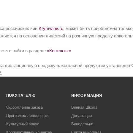
йса российских вин
Krymwine.ru
, может быть приобретена только
вляется на основании лицензий на розничную продажу алкоголь
ожете найти в разделе
«Контакты»
на дистанционную продажу алкогольной продукции установлен Ф
.
ПОКУПАТЕЛЮ
ИНФОРМАЦИЯ
Оформление заказа
Винная Школа
Программа лояльности
Дегустации
Культурный бонус
Винодельни
Корпоративным клиентам
Сорта винограда