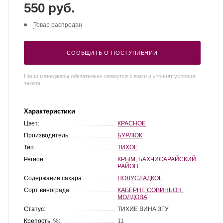
550 руб.
Товар распродан
СООБЩИТЬ О ПОСТУПЛЕНИИ
Наши менеджеры обязательно свяжутся с вами и уточнят условия
заказа
Характеристики
Цвет:
КРАСНОЕ
Производитель:
БУРЛЮК
Тип:
ТИХОЕ
Регион:
КРЫМ
,
БАХЧИСАРАЙСКИЙ
РАЙОН
Содержание сахара:
ПОЛУСЛАДКОЕ
Сорт винограда:
КАБЕРНЕ СОВИНЬОН
,
МОЛДОВА
Статус:
ТИХИЕ ВИНА ЗГУ
Крепость, %:
11