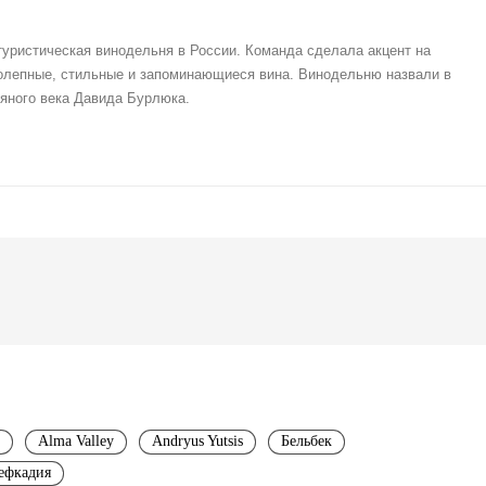
уристическая винодельня в России. Команда сделала акцент на
олепные, стильные и запоминающиеся вина. Винодельню назвали в
ряного века Давида Бурлюка.
Alma Valley
Andryus Yutsis
Бельбек
ефкадия