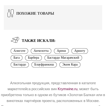
ПОХОЖИЕ ТОВАРЫ
ТАКЖЕ ИСКАЛИ:
Алиготе
Анчелотта
Арени
Аринту
Бага
Барбера
Бастардо Магарачский
Бастардо
Блауфранкиш
Эким Кара
Алкогольная продукция, представленная в каталоге
маркетплейса российских вин
Krymwine.ru
, может быть
приобретена только в одном из бутиков «Золотая Балка» или в
винотеках партнёров проекта, расположенных в Москве.