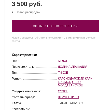
3 500 руб.
Товар распродан
СООБЩИТЬ О ПОСТУПЛЕНИИ
Наши менеджеры обязательно свяжутся с вами и уточнят условия
заказа
Характеристики
Цвет:
БЕЛОЕ
Производитель:
ДОЛИНА ЛЕФКАДИЯ
Тип:
ТИХОЕ
Регион:
КРАСНОДАРСКИЙ КРАЙ
,
КРЫМСК
,
СЕЛО
МОЛДАВАНСКОЕ
Содержание сахара:
СУХОЕ
Сорт винограда:
ВЕРМЕНТИНО
Статус:
ТИХИЕ ВИНА ЗГУ
Крепость, %:
13