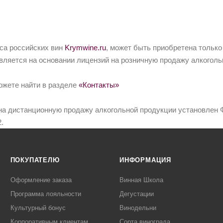
йса российских вин
Krymwine.ru
, может быть приобретена только
вляется на основании лицензий на розничную продажу алкоголь
ожете найти в разделе
«Контакты»
на дистанционную продажу алкогольной продукции установлен Ф
.
ПОКУПАТЕЛЮ
ИНФОРМАЦИЯ
Оформление заказа
Винная Школа
Программа лояльности
Дегустации
Культурный бонус
Винодельни
Корпоративным клиентам
Сорта винограда