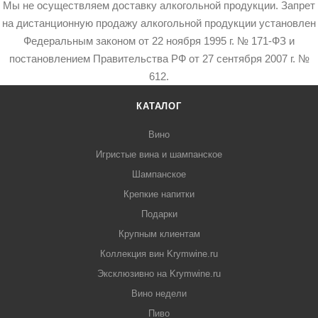
Мы не осуществляем доставку алкогольной продукции. Запрет
на дистанционную продажу алкогольной продукции установлен
Федеральным законом от 22 ноября 1995 г. № 171-ФЗ и
постановлением Правительства РФ от 27 сентября 2007 г. №
612.
КАТАЛОГ
Вино
Игристые вина и шампанское
Шампанское
Крепкие напитки
Подарки
Крупным клиентам
Коллекция вин Krymwine.ru
Эксклюзивно на Krymwine.ru
Вино недели
Пиво