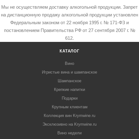
Мы не осуществляем доставку алкогольной продукции. Запрет
на дистанционную продажу алкогольной продукции установлен
Федеральным законом от 22 ноября 1995 г. № 171-ФЗ и
постановлением Правительства РФ от 27 сентября 2007 г. №
612.
КАТАЛОГ
Вино
Игристые вина и шампанское
Шампанское
Крепкие напитки
Подарки
Крупным клиентам
Коллекция вин Krymwine.ru
Эксклюзивно на Krymwine.ru
Вино недели