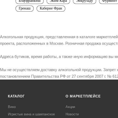
Блауфранкиш
Эким Кара
Энкрузаду
Фурминт
Гренаш
Каберне Фран
Алкогольная продукция, представленная в каталоге маркетпле
проекта, расположенных в Москве. Розничная продажа осущест
Адреса бутиков, время работы, а также иную информацию вы м
Мы не осуществляем доставку алкогольной продукции. Запрет 
постановлением Правительства РФ от 27 сентября 2007 г. № 612
КАТАЛОГ
О МАРКЕТПЛЕЙСЕ
Вино
Акции
Игристые вина и шампанское
Новости