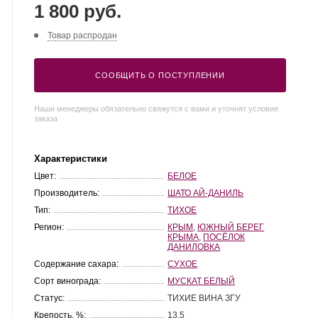
1 800 руб.
Товар распродан
СООБЩИТЬ О ПОСТУПЛЕНИИ
Наши менеджеры обязательно свяжутся с вами и уточнят условия
заказа
Характеристики
Цвет:
БЕЛОЕ
Производитель:
ШАТО АЙ-ДАНИЛЬ
Тип:
ТИХОЕ
Регион:
КРЫМ
,
ЮЖНЫЙ БЕРЕГ
КРЫМА
,
ПОСЁЛОК
ДАНИЛОВКА
Содержание сахара:
СУХОЕ
Сорт винограда:
МУСКАТ БЕЛЫЙ
Статус:
ТИХИЕ ВИНА ЗГУ
Крепость, %:
13.5