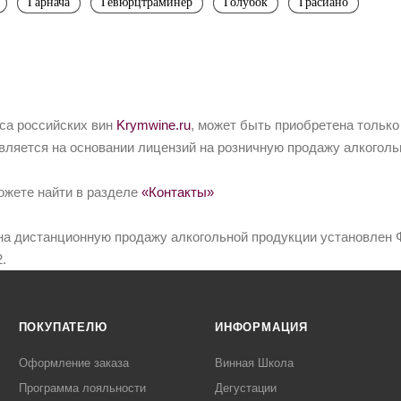
Гарнача
Гевюрцтраминер
Голубок
Грасиано
йса российских вин
Krymwine.ru
, может быть приобретена только
вляется на основании лицензий на розничную продажу алкоголь
ожете найти в разделе
«Контакты»
на дистанционную продажу алкогольной продукции установлен Ф
.
ПОКУПАТЕЛЮ
ИНФОРМАЦИЯ
Оформление заказа
Винная Школа
Программа лояльности
Дегустации