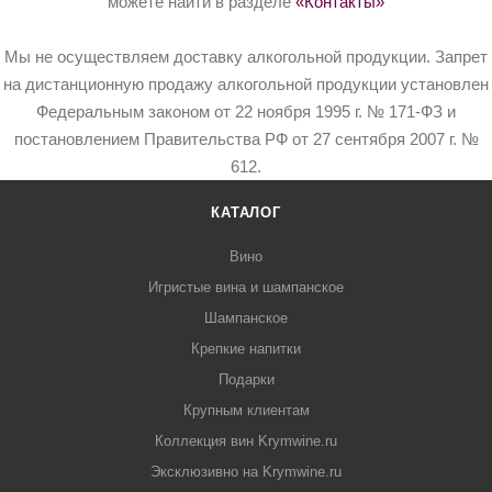
можете найти в разделе
«Контакты»
Мы не осуществляем доставку алкогольной продукции. Запрет
на дистанционную продажу алкогольной продукции установлен
Федеральным законом от 22 ноября 1995 г. № 171-ФЗ и
постановлением Правительства РФ от 27 сентября 2007 г. №
612.
КАТАЛОГ
Вино
Игристые вина и шампанское
Шампанское
Крепкие напитки
Подарки
Крупным клиентам
Коллекция вин Krymwine.ru
Эксклюзивно на Krymwine.ru