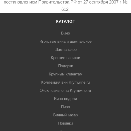
постановлением Правительства РФ от 27 сентября 2007 г. №
612.
КАТАЛОГ
Вино
Игристые вина и шампанское
Шампанское
Крепкие напитки
Подарки
Крупным клиентам
Коллекция вин Krymwine.ru
Эксклюзивно на Krymwine.ru
Вино недели
Пиво
Винный базар
Новинки