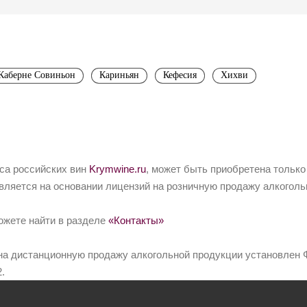
Каберне Совиньон
Кариньян
Кефесия
Хихви
йса российских вин
Krymwine.ru
, может быть приобретена только
вляется на основании лицензий на розничную продажу алкоголь
ожете найти в разделе
«Контакты»
на дистанционную продажу алкогольной продукции установлен Ф
.