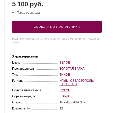
5 100 руб.
Товар распродан
СООБЩИТЬ О ПОСТУПЛЕНИИ
Наши менеджеры обязательно свяжутся с вами и уточнят условия
заказа
Характеристики
Цвет:
БЕЛОЕ
Производитель:
ЗОЛОТАЯ БАЛКА
Тип:
ТИХОЕ
Регион:
КРЫМ
,
СЕВАСТОПОЛЬ
,
БАЛАКЛАВА
Содержание сахара:
СУХОЕ
Сорт винограда:
ШАРДОНЕ
Статус:
ТИХИЕ ВИНА ЗГУ
Крепость, %:
12