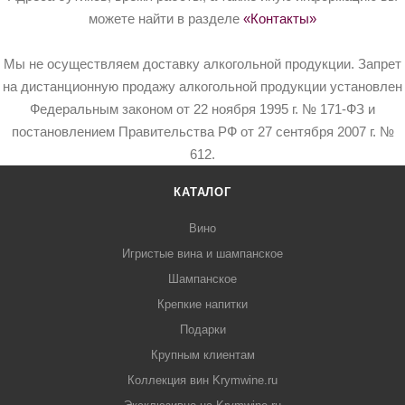
можете найти в разделе
«Контакты»
Мы не осуществляем доставку алкогольной продукции. Запрет
на дистанционную продажу алкогольной продукции установлен
Федеральным законом от 22 ноября 1995 г. № 171-ФЗ и
постановлением Правительства РФ от 27 сентября 2007 г. №
612.
КАТАЛОГ
Вино
Игристые вина и шампанское
Шампанское
Крепкие напитки
Подарки
Крупным клиентам
Коллекция вин Krymwine.ru