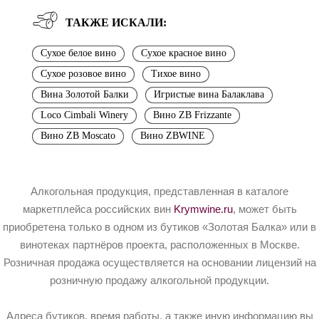
ТАКЖЕ ИСКАЛИ:
Сухое белое вино
Сухое красное вино
Сухое розовое вино
Тихое вино
Вина Золотой Балки
Игристые вина Балаклава
Loco Cimbali Winery
Вино ZB Frizzante
Вино ZB Moscato
Вино ZBWINE
Алкогольная продукция, представленная в каталоге
маркетплейса российских вин
Krymwine.ru
, может быть
приобретена только в одном из бутиков «Золотая Балка» или в
винотеках партнёров проекта, расположенных в Москве.
Розничная продажа осуществляется на основании лицензий на
розничную продажу алкогольной продукции.
Адреса бутиков, время работы, а также иную информацию вы