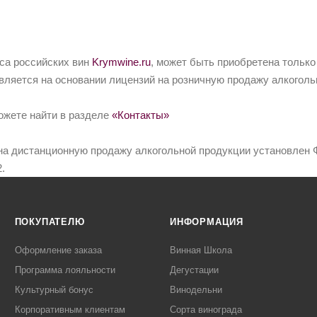
йса российских вин
Krymwine.ru
, может быть приобретена только
вляется на основании лицензий на розничную продажу алкоголь
ожете найти в разделе
«Контакты»
на дистанционную продажу алкогольной продукции установлен Ф
.
ПОКУПАТЕЛЮ
ИНФОРМАЦИЯ
Оформление заказа
Винная Школа
Программа лояльности
Дегустации
Культурный бонус
Винодельни
Корпоративным клиентам
Сорта винограда