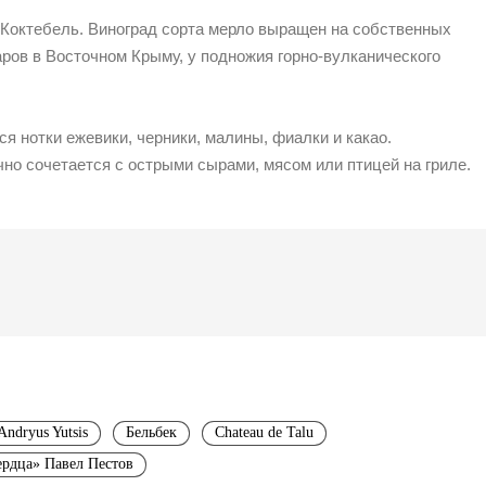
Коктебель. Виноград сорта мерло выращен на собственных
аров в Восточном Крыму, у подножия горно-вулканического
я нотки ежевики, черники, малины, фиалки и какао.
чно сочетается с острыми сырами, мясом или птицей на гриле.
Andryus Yutsis
Бельбек
Chateau de Talu
ердца» Павел Пестов