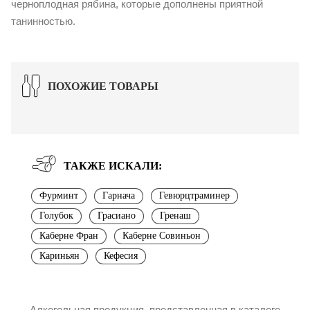
черноплодная рябина, которые дополнены приятной
танинностью.
ПОХОЖИЕ ТОВАРЫ
ТАКЖЕ ИСКАЛИ:
Фурминт
Гарнача
Гевюрцтраминер
Голубок
Грасиано
Гренаш
Каберне Фран
Каберне Совиньон
Кариньян
Кефесия
Алкогольная продукция, представленная в каталоге