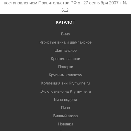
постановлением Правительства РФ от 27 сентября 2007 г. №
612.
КАТАЛОГ
Вино
Игристые вина и шампанское
Шампанское
Крепкие напитки
Подарки
Крупным клиентам
Коллекция вин Krymwine.ru
Эксклюзивно на Krymwine.ru
Вино недели
Пиво
Винный базар
Новинки