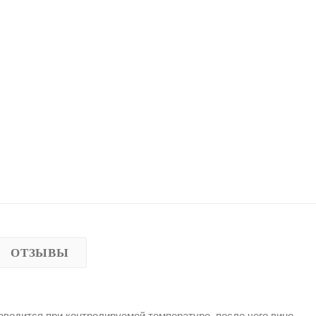
ОТЗЫВЫ
водится при контролируемой температуре, после чего вино