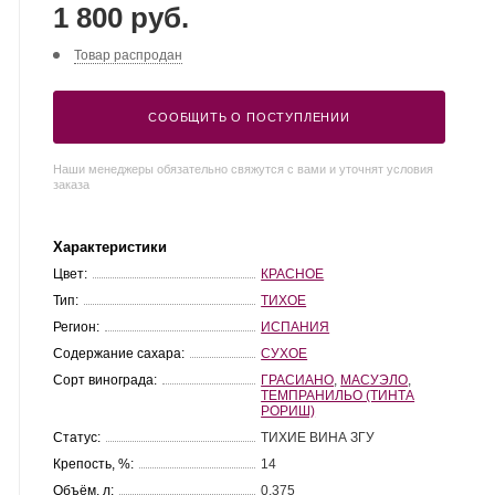
1 800 руб.
Товар распродан
СООБЩИТЬ О ПОСТУПЛЕНИИ
Наши менеджеры обязательно свяжутся с вами и уточнят условия
заказа
Характеристики
Цвет:
КРАСНОЕ
Тип:
ТИХОЕ
Регион:
ИСПАНИЯ
Содержание сахара:
СУХОЕ
Сорт винограда:
ГРАСИАНО
,
МАСУЭЛО
,
ТЕМПРАНИЛЬО (ТИНТА
РОРИШ)
Статус:
ТИХИЕ ВИНА ЗГУ
Крепость, %:
14
Объём, л:
0.375