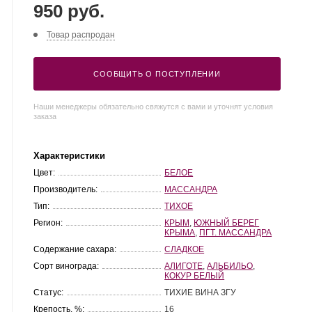
950 руб.
Товар распродан
СООБЩИТЬ О ПОСТУПЛЕНИИ
Наши менеджеры обязательно свяжутся с вами и уточнят условия
заказа
Характеристики
Цвет:
БЕЛОЕ
Производитель:
МАССАНДРА
Тип:
ТИХОЕ
Регион:
КРЫМ
,
ЮЖНЫЙ БЕРЕГ
КРЫМА
,
ПГТ. МАССАНДРА
Содержание сахара:
СЛАДКОЕ
Сорт винограда:
АЛИГОТЕ
,
АЛЬБИЛЬО
,
КОКУР БЕЛЫЙ
Статус:
ТИХИЕ ВИНА ЗГУ
Крепость, %:
16