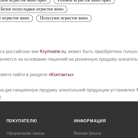
сное игристое вино брют
Розовое игристое вино брют
Белое полусладкое игристое вино
е игристое вино
Полусухое игристое вино
йса российских вин
Krymwine.ru
, может быть приобретена только
вляется на основании лицензий на розничную продажу алкоголь
ожете найти в разделе
«Контакты»
на дистанционную продажу алкогольной продукции установлен Ф
.
ПОКУПАТЕЛЮ
ИНФОРМАЦИЯ
Оформление заказа
Винная Школа