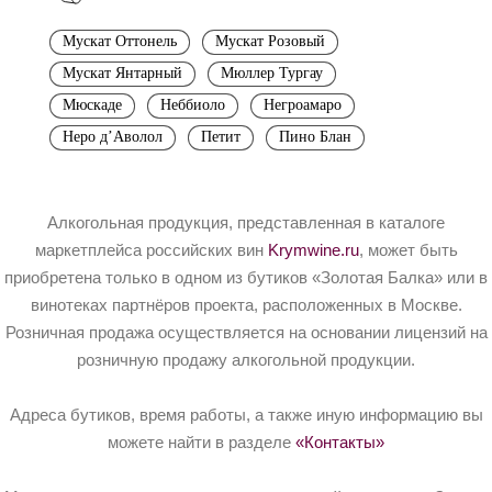
Мускат Оттонель
Мускат Розовый
Мускат Янтарный
Мюллер Тургау
Мюскаде
Неббиоло
Негроамаро
Неро д’Аволол
Петит
Пино Блан
Алкогольная продукция, представленная в каталоге
маркетплейса российских вин
Krymwine.ru
, может быть
приобретена только в одном из бутиков «Золотая Балка» или в
винотеках партнёров проекта, расположенных в Москве.
Розничная продажа осуществляется на основании лицензий на
розничную продажу алкогольной продукции.
Адреса бутиков, время работы, а также иную информацию вы
можете найти в разделе
«Контакты»