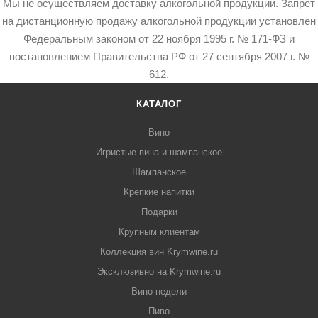
Мы не осуществляем доставку алкогольной продукции. Запрет
на дистанционную продажу алкогольной продукции установлен
Федеральным законом от 22 ноября 1995 г. № 171-ФЗ и
постановлением Правительства РФ от 27 сентября 2007 г. №
612.
КАТАЛОГ
Вино
Игристые вина и шампанское
Шампанское
Крепкие напитки
Подарки
Крупным клиентам
Коллекция вин Krymwine.ru
Эксклюзивно на Krymwine.ru
Вино недели
Пиво