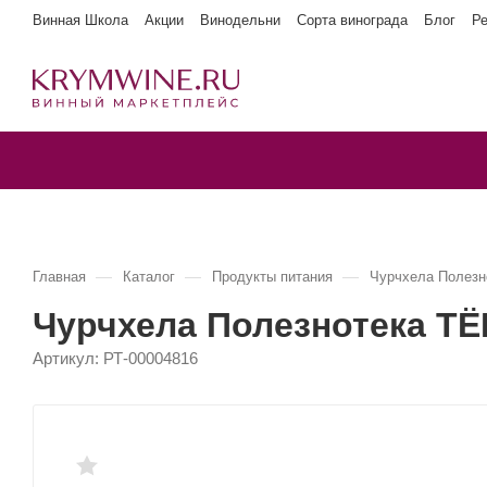
Винная Школа
Акции
Винодельни
Сорта винограда
Блог
Р
—
—
—
Главная
Каталог
Продукты питания
Чурчхела Полез
Чурчхела Полезнотека 
Артикул:
РТ-00004816