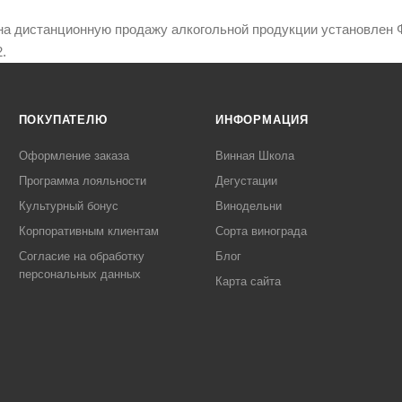
на дистанционную продажу алкогольной продукции установлен Ф
.
ПОКУПАТЕЛЮ
ИНФОРМАЦИЯ
Оформление заказа
Винная Школа
Программа лояльности
Дегустации
Культурный бонус
Винодельни
Корпоративным клиентам
Сорта винограда
Согласие на обработку
Блог
персональных данных
Карта сайта