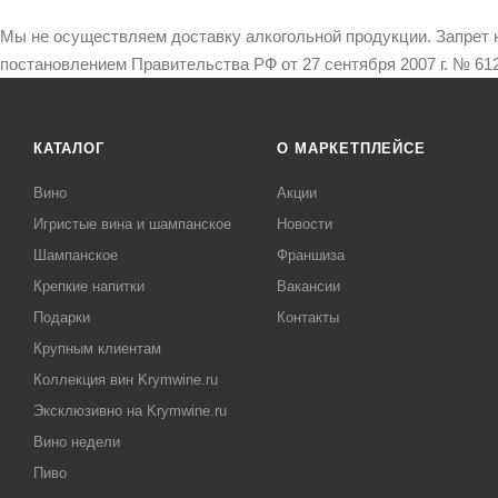
Мы не осуществляем доставку алкогольной продукции. Запрет 
постановлением Правительства РФ от 27 сентября 2007 г. № 612
КАТАЛОГ
О МАРКЕТПЛЕЙСЕ
Вино
Акции
Игристые вина и шампанское
Новости
Шампанское
Франшиза
Крепкие напитки
Вакансии
Подарки
Контакты
Крупным клиентам
Коллекция вин Krymwine.ru
Эксклюзивно на Krymwine.ru
Вино недели
Пиво