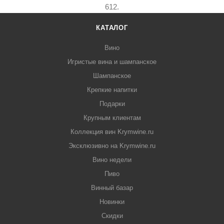
612.
КАТАЛОГ
Вино
Игристые вина и шампанское
Шампанское
Крепкие напитки
Подарки
Крупным клиентам
Коллекция вин Krymwine.ru
Эксклюзивно на Krymwine.ru
Вино недели
Пиво
Винный базар
Новинки
Скидки