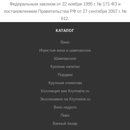
Федеральным законом от 22 ноября 1995 г. № 171-ФЗ и
постановлением Правительства РФ от 27 сентября 2007 г. №
612.
КАТАЛОГ
Вино
Игристые вина и шампанское
Шампанское
Крепкие напитки
Подарки
Крупным клиентам
Коллекция вин Krymwine.ru
Эксклюзивно на Krymwine.ru
Вино недели
Пиво
Винный базар