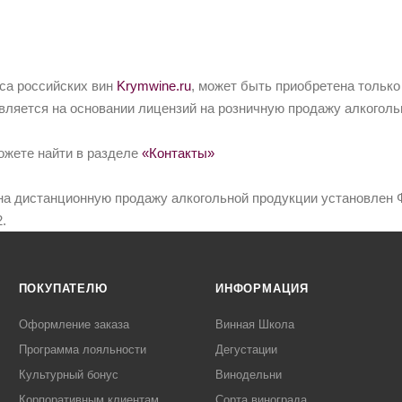
йса российских вин
Krymwine.ru
, может быть приобретена только
вляется на основании лицензий на розничную продажу алкоголь
ожете найти в разделе
«Контакты»
на дистанционную продажу алкогольной продукции установлен Ф
.
ПОКУПАТЕЛЮ
ИНФОРМАЦИЯ
Оформление заказа
Винная Школа
Программа лояльности
Дегустации
Культурный бонус
Винодельни
Корпоративным клиентам
Сорта винограда