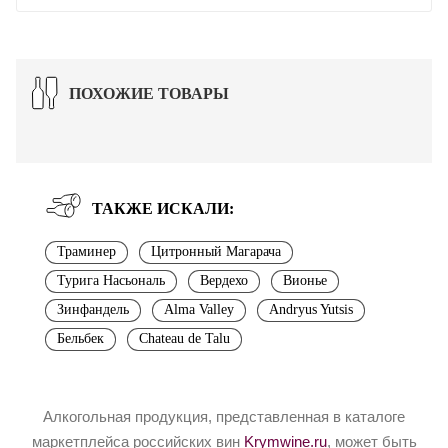
ПОХОЖИЕ ТОВАРЫ
ТАКЖЕ ИСКАЛИ:
Траминер
Цитронный Магарача
Турига Насьональ
Вердехо
Вионье
Зинфандель
Alma Valley
Andryus Yutsis
Бельбек
Chateau de Talu
Алкогольная продукция, представленная в каталоге
маркетплейса российских вин
Krymwine.ru
, может быть