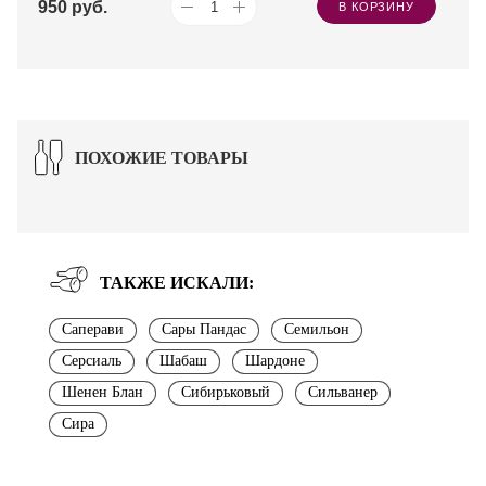
950
руб.
В КОРЗИНУ
ПОХОЖИЕ ТОВАРЫ
ТАКЖЕ ИСКАЛИ:
Саперави
Сары Пандас
Семильон
Серсиаль
Шабаш
Шардоне
Шенен Блан
Сибирьковый
Сильванер
Сира