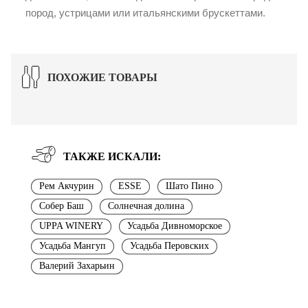
пород, устрицами или итальянскими брускеттами.
ПОХОЖИЕ ТОВАРЫ
ТАКЖЕ ИСКАЛИ:
Рем Акчурин
ESSE
Шато Пино
Собер Баш
Солнечная долина
UPPA WINERY
Усадьба Дивноморское
Усадьба Мангуп
Усадьба Перовских
Валерий Захарьин