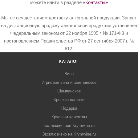
можете найти в разделе
«Контакты»
Мы не осуществляем доставку алкогольной продукции. Запрет
на дистанционную продажу алкогольной продукции установлен
Федеральным законом от 22 ноября 1995 г. № 171-ФЗ и
постановлением Правительства РФ от 27 сентября 2007 г. №
612.
КАТАЛОГ
Вино
Игристые вина и шампанское
Шампанское
Крепкие напитки
Подарки
Крупным клиентам
Коллекция вин Krymwine.ru
Эксклюзивно на Krymwine.ru