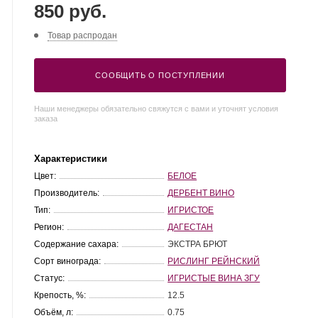
850 руб.
Товар распродан
СООБЩИТЬ О ПОСТУПЛЕНИИ
Наши менеджеры обязательно свяжутся с вами и уточнят условия
заказа
Характеристики
Цвет:
БЕЛОЕ
Производитель:
ДЕРБЕНТ ВИНО
Тип:
ИГРИСТОЕ
Регион:
ДАГЕСТАН
Содержание сахара:
ЭКСТРА БРЮТ
Сорт винограда:
РИСЛИНГ РЕЙНСКИЙ
Статус:
ИГРИСТЫЕ ВИНА ЗГУ
Крепость, %:
12.5
Объём, л:
0.75