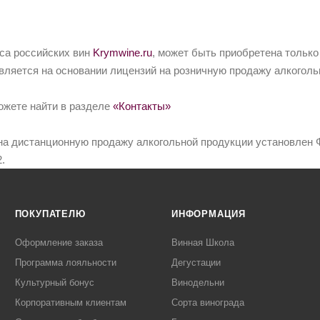
йса российских вин
Krymwine.ru
, может быть приобретена только
вляется на основании лицензий на розничную продажу алкоголь
ожете найти в разделе
«Контакты»
на дистанционную продажу алкогольной продукции установлен Ф
.
ПОКУПАТЕЛЮ
ИНФОРМАЦИЯ
Оформление заказа
Винная Школа
Программа лояльности
Дегустации
Культурный бонус
Винодельни
Корпоративным клиентам
Сорта винограда