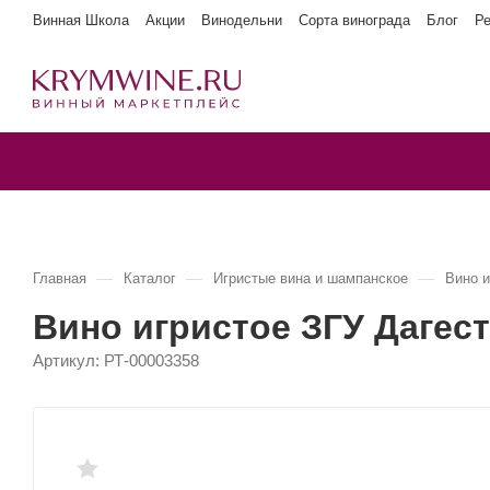
Винная Школа
Акции
Винодельни
Сорта винограда
Блог
Р
—
—
—
Главная
Каталог
Игристые вина и шампанское
Вино 
Вино игристое ЗГУ Дагес
Артикул:
РТ-00003358