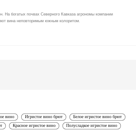
н. На богатых почвах Северного Кавказа агрономы компании
няют вина неповторимым южным колоритом.
тое вино
Игристое вино брют
Белое игристое вино брют
ют
Красное игристое вино
Полусладкое игристое вино