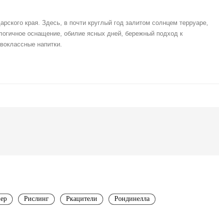
ского края. Здесь, в почти круглый год залитом солнцем терруаре,
логичное оснащение, обилие ясных дней, бережный подход к
воклассные напитки.
ер
Рислинг
Ркацители
Рондинелла