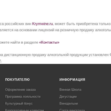
йса российских вин
Krymwine.ru
, может быть приобретена только
вляется на основании лицензий на розничную продажу алкоголь
ожете найти в разделе
«Контакты»
на дистанционную продажу алкогольной продукции установлен Ф
.
ПОКУПАТЕЛЮ
ИНФОРМАЦИЯ
Оформление заказа
Винная Школа
Программа лояльности
Дегустации
Культурный бонус
Винодельни
Корпоративным клиентам
Сорта винограда