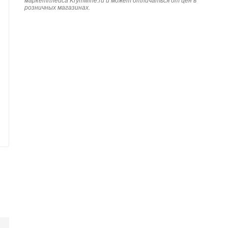
маркетплейса Krymwine.ru и может отличаться от цен в
розничных магазинах.