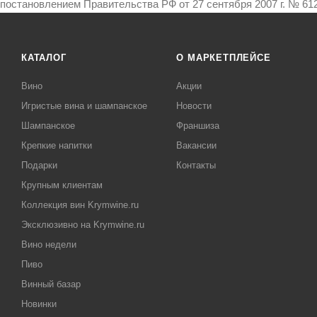
постановлением Правительства РФ от 27 сентября 2007 г. № 612
КАТАЛОГ
О МАРКЕТПЛЕЙСЕ
Вино
Акции
Игристые вина и шампанское
Новости
Шампанское
Франшиза
Крепкие напитки
Вакансии
Подарки
Контакты
Крупным клиентам
Коллекция вин Krymwine.ru
Эксклюзивно на Krymwine.ru
Вино недели
Пиво
Винный базар
Новинки