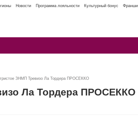
егионы
Новости
Программа лояльности
Культурный бонус
Франши
игристое ЗНМП Тревизо Ла Тордера ПРОСЕККО
визо Ла Тордера ПРОСЕККО