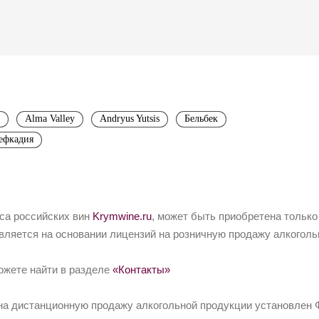
Alma Valley
Andryus Yutsis
Бельбек
ефкадия
йса российских вин
Krymwine.ru
, может быть приобретена только
вляется на основании лицензий на розничную продажу алкоголь
ожете найти в разделе
«Контакты»
на дистанционную продажу алкогольной продукции установлен Ф