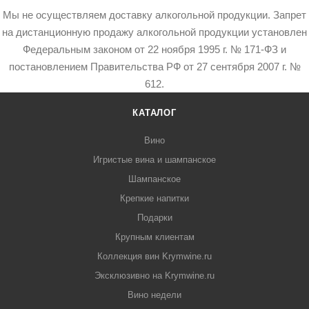
Мы не осуществляем доставку алкогольной продукции. Запрет
на дистанционную продажу алкогольной продукции установлен
Федеральным законом от 22 ноября 1995 г. № 171-ФЗ и
постановлением Правительства РФ от 27 сентября 2007 г. №
612.
КАТАЛОГ
Вино
Игристые вина и шампанское
Шампанское
Крепкие напитки
Подарки
Крупным клиентам
Коллекция вин Krymwine.ru
Эксклюзивно на Krymwine.ru
Вино недели