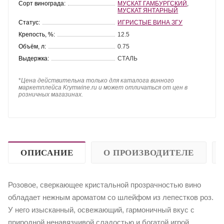
Сорт винограда:
МУСКАТ ГАМБУРГСКИЙ
,
МУСКАТ ЯНТАРНЫЙ
Статус:
ИГРИСТЫЕ ВИНА ЗГУ
Крепость, %:
12.5
Объём, л:
0.75
Выдержка:
СТАЛЬ
*
Цена действительна только для каталога винного
маркетплейса Krymwine.ru и может отличаться от цен в
розничных магазинах.
ОПИСАНИЕ
О ПРОИЗВОДИТЕЛЕ
Розовое, сверкающее кристальной прозрачностью вино
обладает нежным ароматом со шлейфом из лепестков роз.
У него изысканный, освежающий, гармоничный вкус с
природной ненавязчивой сладостью и богатой игрой