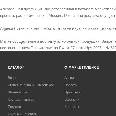
Алкогольная продукция, представленная в каталоге маркетпле
проекта, расположенных в Москве. Розничная продажа осущест
Адреса бутиков, время работы, а также иную информацию вы м
Мы не осуществляем доставку алкогольной продукции. Запрет 
постановлением Правительства РФ от 27 сентября 2007 г. № 612
КАТАЛОГ
О МАРКЕТПЛЕЙСЕ
Вино
Акции
Игристые вина и шампанское
Новости
Шампанское
Франшиза
Крепкие напитки
Вакансии
Подарки
Контакты
Крупным клиентам