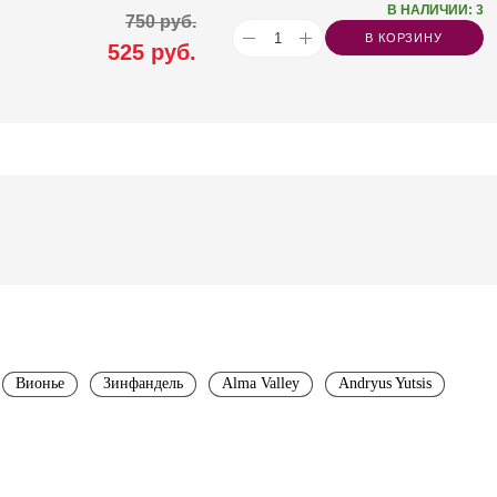
В НАЛИЧИИ: 3
750
руб.
В КОРЗИНУ
525
руб.
Вионье
Зинфандель
Alma Valley
Andryus Yutsis