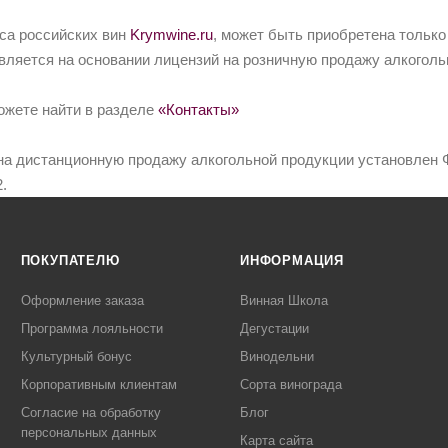
йса российских вин
Krymwine.ru
, может быть приобретена только
вляется на основании лицензий на розничную продажу алкоголь
ожете найти в разделе
«Контакты»
на дистанционную продажу алкогольной продукции установлен Ф
.
ПОКУПАТЕЛЮ
ИНФОРМАЦИЯ
Оформление заказа
Винная Школа
Программа лояльности
Дегустации
Культурный бонус
Винодельни
Корпоративным клиентам
Сорта винограда
Согласие на обработку
Блог
персональных данных
Карта сайта