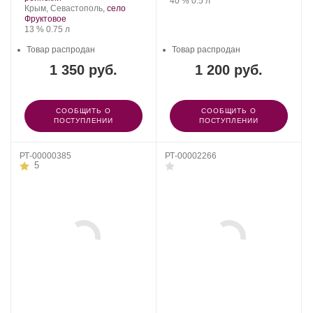
Производитель:
.
Крепость
.
Объем
40 %
0.5 л
Регион:
винограда:
Крым, Севастополь,
село
Группа
Фруктовое
компаний
Крепость
.
Объем
13 %
0.75 л
«АВК».
Товар распродан
Товар распродан
1 350 руб.
1 200 руб.
СООБЩИТЬ О
СООБЩИТЬ О
ПОСТУПЛЕНИИ
ПОСТУПЛЕНИИ
РТ-00000385
РТ-00002266
5