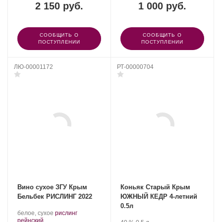
2 150 руб.
1 000 руб.
СООБЩИТЬ О
СООБЩИТЬ О
ПОСТУПЛЕНИИ
ПОСТУПЛЕНИИ
ЛЮ-00001172
РТ-00000704
Вино сухое ЗГУ Крым
Коньяк Старый Крым
Бельбек РИСЛИНГ 2022
ЮЖНЫЙ КЕДР 4-летний
0.5л
Производитель:
.
белое, сухое
рислинг
Бельбек.
.
Сорт
рейнский