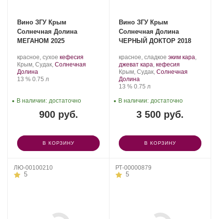
Вино ЗГУ Крым
Вино ЗГУ Крым
Солнечная Долина
Солнечная Долина
МЕГАНОМ 2025
ЧЕРНЫЙ ДОКТОР 2018
Производитель:
.
.
Производитель:
.
красное, сухое
кефесия
красное, сладкое
эким кара
,
Солнечная
Регион:
Сорт
Солнечная
Сорт
.
Крым, Судак,
Солнечная
джеват кара
,
кефесия
Долина.
винограда:
Долина.
Регион:
винограда:
Долина
Крым, Судак,
Солнечная
Крепость
.
Объем
13 %
0.75 л
Долина
Крепость
.
Объем
13 %
0.75 л
В наличии:
достаточно
В наличии:
достаточно
900 руб.
3 500 руб.
В КОРЗИНУ
В КОРЗИНУ
ЛЮ-00100210
РТ-00000879
5
5