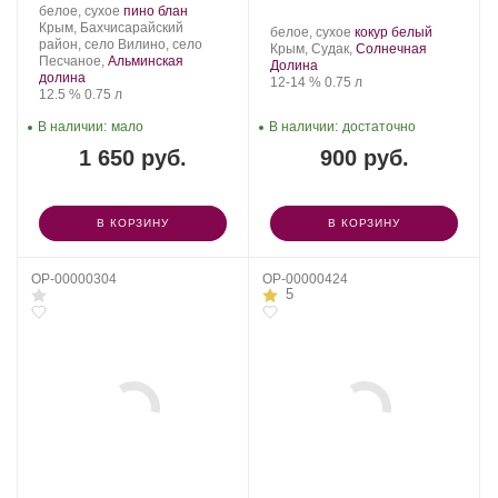
Производитель:
.
.
белое, сухое
пино блан
Alma
Регион:
Сорт
Крым, Бахчисарайский
Производитель:
.
.
белое, сухое
кокур белый
Valley.
винограда:
район, село Вилино, село
Солнечная
Регион:
Сорт
Крым, Судак,
Солнечная
Песчаное,
Альминская
Долина.
винограда:
Долина
долина
Крепость
.
Объем
12-14 %
0.75 л
Крепость
.
Объем
12.5 %
0.75 л
В наличии:
мало
В наличии:
достаточно
1 650 руб.
900 руб.
В КОРЗИНУ
В КОРЗИНУ
OP-00000304
OP-00000424
5