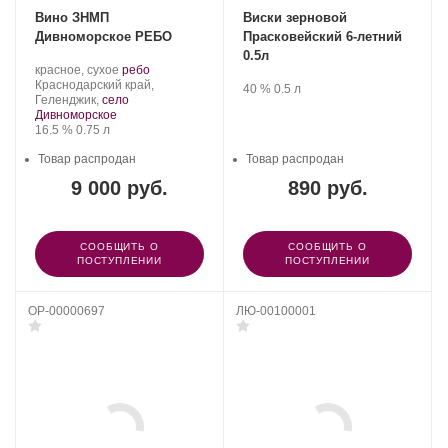
Вино ЗНМП
Виски зерновой
Дивноморское РЕБО
Прасковейский 6-летний
0.5л
Производитель:
.
.
красное, сухое
ребо
Усадьба
Регион:
Сорт
Краснодарский край,
Производитель:
.
Крепость
.
Объем
40 %
0.5 л
Дивноморское.
винограда:
Геленджик,
село
Прасковейский
Дивноморское
винзавод.
Крепость
.
Объем
16.5 %
0.75 л
Товар распродан
Товар распродан
9 000 руб.
890 руб.
СООБЩИТЬ О
СООБЩИТЬ О
ПОСТУПЛЕНИИ
ПОСТУПЛЕНИИ
OP-00000697
ЛЮ-00100001