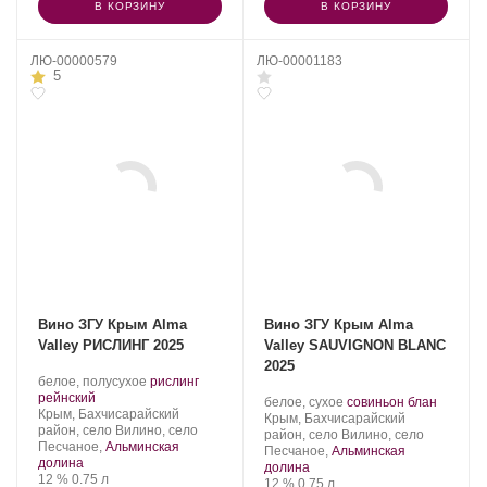
В КОРЗИНУ
В КОРЗИНУ
ЛЮ-00000579
ЛЮ-00001183
5
Вино ЗГУ Крым Alma
Вино ЗГУ Крым Alma
Valley РИСЛИНГ 2025
Valley SAUVIGNON BLANC
2025
Производитель:
.
белое, полусухое
рислинг
Alma
.
Сорт
рейнский
Производитель:
.
.
белое, сухое
совиньон блан
Valley.
Регион:
винограда:
Крым, Бахчисарайский
Alma
Регион:
Сорт
Крым, Бахчисарайский
район, село Вилино, село
Valley.
винограда:
район, село Вилино, село
Песчаное,
Альминская
Песчаное,
Альминская
долина
долина
Крепость
.
Объем
12 %
0.75 л
Крепость
.
Объем
12 %
0.75 л