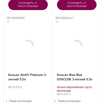
СООБЩИТЬ О
СООБЩИТЬ О
ПОСТУПЛЕНИИ
ПОСТУПЛЕНИИ
OP-00000858
ЛЮ-00001147
Коньяк AleXX Platinum 5-
Коньяк Жан-Жак
летний 0.5л
КЛАССИК 3-летний 0.5л
Производитель:
.
Крепость
.
Объем
Производитель:
.
40 %
0.5 л
белые европейские сорта
АГОРА.
Группа
Сорт
.
винограда
компаний
винограда:
Крепость
.
Объем
40 %
0.5 л
«АВК».
Товар распродан
Товар распродан