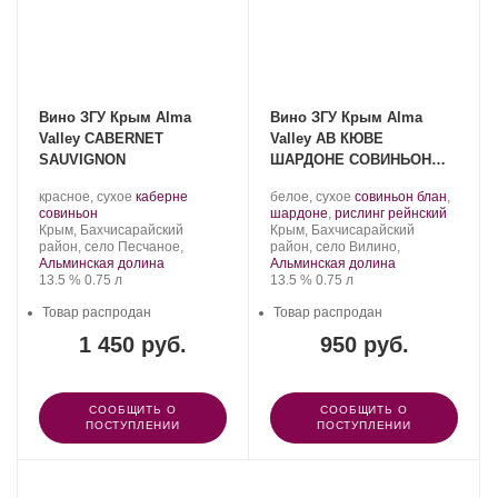
Вино ЗГУ Крым Alma
Вино ЗГУ Крым Alma
Valley CABERNET
Valley АВ КЮВЕ
SAUVIGNON
ШАРДОНЕ СОВИНЬОН
БЛАН РИСЛИНГ
Производитель:
.
Производитель:
.
красное, сухое
каберне
белое, сухое
совиньон блан
,
Alma
.
Сорт
Alma
Сорт
.
совиньон
шардоне
,
рислинг рейнский
Valley.
Регион:
винограда:
Valley.
Регион:
винограда:
Крым, Бахчисарайский
Крым, Бахчисарайский
район, село Песчаное,
район, село Вилино,
Альминская долина
Альминская долина
Крепость
.
Объем
Крепость
.
Объем
13.5 %
0.75 л
13.5 %
0.75 л
Товар распродан
Товар распродан
1 450 руб.
950 руб.
СООБЩИТЬ О
СООБЩИТЬ О
ПОСТУПЛЕНИИ
ПОСТУПЛЕНИИ
ПОКАЗАТЬ ЕЩЕ