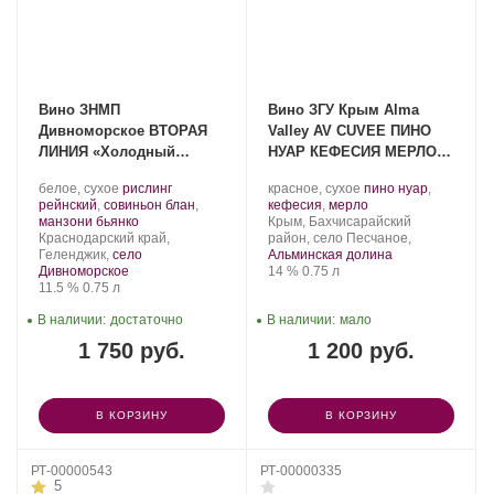
Вино ЗНМП
Вино ЗГУ Крым Alma
Дивноморское ВТОРАЯ
Valley AV CUVEE ПИНО
ЛИНИЯ «Холодный
НУАР КЕФЕСИЯ МЕРЛО
туман» 2025
2022
Производитель:
.
Производитель:
.
белое, сухое
рислинг
красное, сухое
пино нуар
,
Усадьба
Сорт
Alma
Сорт
.
рейнский
,
совиньон блан
,
кефесия
,
мерло
Дивноморское.
винограда:
.
Valley.
Регион:
винограда:
манзони бьянко
Крым, Бахчисарайский
Регион:
Краснодарский край,
район, село Песчаное,
Геленджик,
село
Альминская долина
Крепость
.
Объем
Дивноморское
14 %
0.75 л
Крепость
.
Объем
11.5 %
0.75 л
В наличии:
достаточно
В наличии:
мало
1 750 руб.
1 200 руб.
В КОРЗИНУ
В КОРЗИНУ
РТ-00000543
РТ-00000335
5