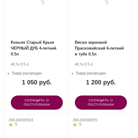
Коньяк Старый Крым
Виски зерновой
ЧЕРНЫЙ ДУБ 4-летний
Прасковейский 6-летний
0.5л
в тубе 0.5л
Производитель:
.
Крепость
.
Объем
Производитель:
.
Крепость
.
Объем
40 %
0.5 л
40 %
0.5 л
Группа
Прасковейский
компаний
Товар распродан
винзавод.
Товар распродан
«АВК».
1 050 руб.
1 200 руб.
СООБЩИТЬ О
СООБЩИТЬ О
ПОСТУПЛЕНИИ
ПОСТУПЛЕНИИ
ЛЮ-00000593
ЛЮ-00000855
5
5