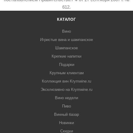
612.
КАТАЛОГ
Вино
Игристые вина и шампанское
Шампанское
Крепкие напитки
Подарки
Крупным клиентам
Коллекция вин Krymwine.ru
Эксклюзивно на Krymwine.ru
Вино недели
Пиво
Винный базар
Новинки
Скидки