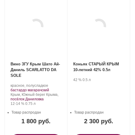
Вино ЗГУ Крым Шато Ай-
Коньяк СТАРЫЙ КРЫМ
Даниль SCARLATTO DA
10-летний 42% 0.5л
SOLE
Производитель:
.
Крепость
.
Объем
42 %
0.5 л
Группа
Производитель:
.
красное, полусладкое
компаний
Шато
Сорт
.
бастардо магарачский
«АВК».
Ай-
Регион:
винограда:
Крым, Южный берег Крыма,
Даниль.
посёлок Даниловка
Крепость
.
Объем
12-14 %
0.75 л
Товар распродан
Товар распродан
1 800 руб.
2 300 руб.