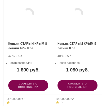
Коньяк СТАРЫЙ КРЫМ 8-
Коньяк СТАРЫЙ КРЫМ 5-
летний 42% 0.5л
летний 0.5л
Производитель:
.
Крепость
.
Объем
Производитель:
.
Крепость
.
Объем
42 %
0.5 л
40 %
0.5 л
Группа
Группа
компаний
Товар распродан
компаний
Товар распродан
«АВК».
«АВК».
1 800 руб.
1 050 руб.
СООБЩИТЬ О
СООБЩИТЬ О
ПОСТУПЛЕНИИ
ПОСТУПЛЕНИИ
OP-00000167
ВД-00000022
5
5