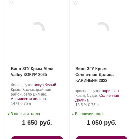
Вино ЗГУ Крым Alma
Вино ЗГУ Крым
Valley КОКУР 2025
Солнечная Долина
КАРИНЬЯН 2022
Производитель:
.
.
белое, сухое
кокур белый
Alma
Регион:
Сорт
Крым, Бахчисарайский
Производитель:
.
.
красное, сухое
кариньян
Valley.
винограда:
район, село Вилино,
Солнечная
Регион:
Сорт
Крым, Судак,
Солнечная
Альминская долина
Долина.
винограда:
Долина
Крепость
.
Объем
14 %
0.75 л
Крепость
.
Объем
13.5 %
0.75 л
В наличии:
мало
В наличии:
мало
1 650 руб.
1 050 руб.