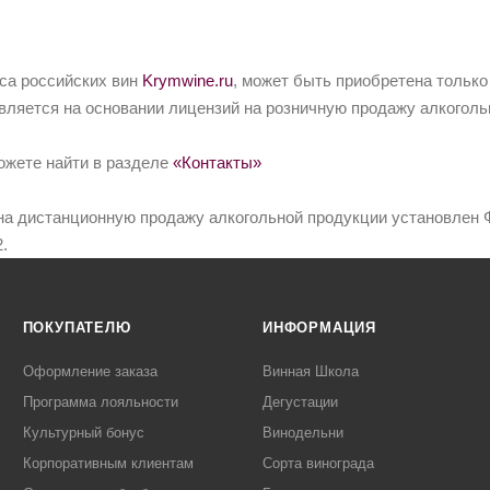
йса российских вин
Krymwine.ru
, может быть приобретена только
вляется на основании лицензий на розничную продажу алкоголь
ожете найти в разделе
«Контакты»
на дистанционную продажу алкогольной продукции установлен Ф
.
ПОКУПАТЕЛЮ
ИНФОРМАЦИЯ
Оформление заказа
Винная Школа
Программа лояльности
Дегустации
Культурный бонус
Винодельни
Корпоративным клиентам
Сорта винограда