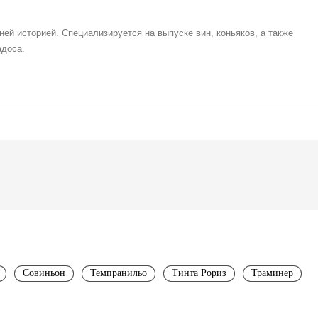
ей историей. Специализируется на выпуске вин, коньяков, а также
адоса.
Совиньон
Темпранильо
Тинта Рориз
Траминер