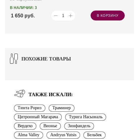
В НАЛИЧИИ: 3
1 650
руб.
В КОРЗИНУ
ПОХОЖИЕ ТОВАРЫ
ТАКЖЕ ИСКАЛИ:
Тинта Рориз
Траминер
Цитронный Магарача
Турига Насьональ
Вердехо
Вионье
Зинфандель
Alma Valley
Andryus Yutsis
Бельбек