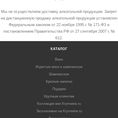
Мы не осуществляем доставку алкогольной продукции. Запрет
на дистанционную продажу алкогольной продукции установлен
Федеральным законом от 22 ноября 1995 г. № 171-ФЗ и
постановлением Правительства РФ от 27 сентября 2007 г. №
612.
КАТАЛОГ
Вино
Игристые вина и шампанское
Шампанское
Крепкие напитки
Подарки
Крупным клиентам
Коллекция вин Krymwine.ru
Эксклюзивно на Krymwine.ru