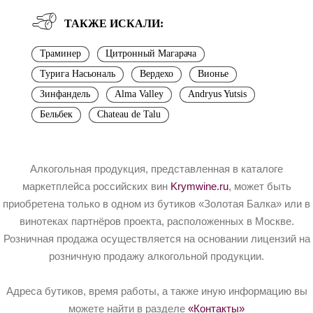
ТАКЖЕ ИСКАЛИ:
Траминер
Цитронный Магарача
Турига Насьональ
Вердехо
Вионье
Зинфандель
Alma Valley
Andryus Yutsis
Бельбек
Chateau de Talu
Алкогольная продукция, представленная в каталоге
маркетплейса российских вин
Krymwine.ru
, может быть
приобретена только в одном из бутиков «Золотая Балка» или в
винотеках партнёров проекта, расположенных в Москве.
Розничная продажа осуществляется на основании лицензий на
розничную продажу алкогольной продукции.
Адреса бутиков, время работы, а также иную информацию вы
можете найти в разделе
«Контакты»