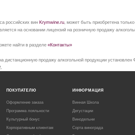
йса российских вин
Krymwine.ru
, может быть приобретена только
вляется на основании лицензий на розничную продажу алкоголь
ожете найти в разделе
«Контакты»
на дистанционную продажу алкогольной продукции установлен Ф
.
ПОКУПАТЕЛЮ
ИНФОРМАЦИЯ
Оформление заказа
Винная Школа
Программа лояльности
Дегустации
Культурный бонус
Винодельни
Корпоративным клиентам
Сорта винограда