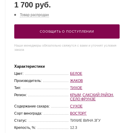
1 700 руб.
Товар распродан
СООБЩИТЬ О ПОСТУПЛЕНИИ
Наши менеджеры обязательно свяжутся с вами и уточнят условия
заказа
Характеристики
Цвет:
БЕЛОЕ
Производитель:
ЖАКОВ
Тип:
ТИХОЕ
Регион:
КРЫМ
,
САКСКИЙ РАЙОН
,
СЕЛО ФРУНЗЕ
Содержание сахара:
СУХОЕ
Сорт винограда:
ВОСТОРГ
Статус:
ТИХИЕ ВИНА ЗГУ
Крепость, %:
12.3