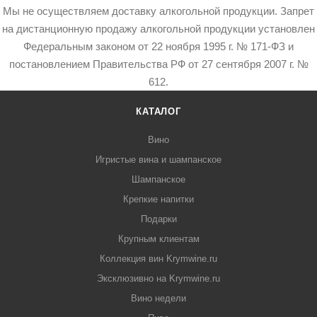
Мы не осуществляем доставку алкогольной продукции. Запрет
на дистанционную продажу алкогольной продукции установлен
Федеральным законом от 22 ноября 1995 г. № 171-ФЗ и
постановлением Правительства РФ от 27 сентября 2007 г. №
612.
КАТАЛОГ
Вино
Игристые вина и шампанское
Шампанское
Крепкие напитки
Подарки
Крупным клиентам
Коллекция вин Krymwine.ru
Эксклюзивно на Krymwine.ru
Вино недели