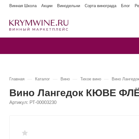
Винная Школа
Акции
Винодельни
Сорта винограда
Блог
Р
—
—
—
—
Главная
Каталог
Вино
Тихое вино
Вино Лангед
Вино Лангедок КЮВЕ ФЛ
Артикул:
РТ-00003230