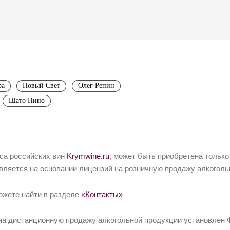
ра
Новый Свет
Олег Репин
Шато Пино
йса российских вин
Krymwine.ru
, может быть приобретена только
вляется на основании лицензий на розничную продажу алкоголь
ожете найти в разделе
«Контакты»
на дистанционную продажу алкогольной продукции установлен Ф