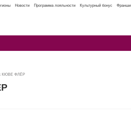
егионы
Новости
Программа лояльности
Культурный бонус
Франши
ок КЮВЕ ФЛЁР
ЁР