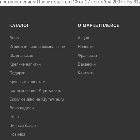
постановлением Правительства РФ от 27 сентября 2007 г. № 612
КАТАЛОГ
О МАРКЕТПЛЕЙСЕ
Вино
Акции
Игристые вина и шампанское
Новости
Шампанское
Франшиза
Крепкие напитки
Вакансии
Подарки
Контакты
Крупным клиентам
Коллекция вин Krymwine.ru
Эксклюзивно на Krymwine.ru
Вино недели
Пиво
Винный базар
Новинки