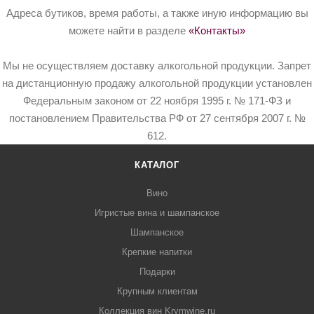
Адреса бутиков, время работы, а также иную информацию вы
можете найти в разделе
«Контакты»
Мы не осуществляем доставку алкогольной продукции. Запрет
на дистанционную продажу алкогольной продукции установлен
Федеральным законом от 22 ноября 1995 г. № 171-ФЗ и
постановлением Правительства РФ от 27 сентября 2007 г. №
612.
КАТАЛОГ
Вино
Игристые вина и шампанское
Шампанское
Крепкие напитки
Подарки
Крупным клиентам
Коллекция вин Krymwine.ru