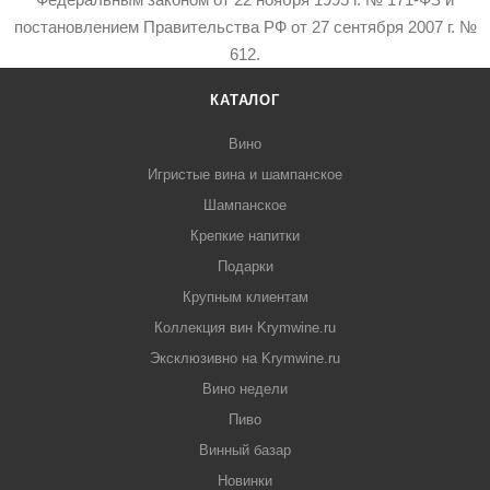
постановлением Правительства РФ от 27 сентября 2007 г. №
612.
КАТАЛОГ
Вино
Игристые вина и шампанское
Шампанское
Крепкие напитки
Подарки
Крупным клиентам
Коллекция вин Krymwine.ru
Эксклюзивно на Krymwine.ru
Вино недели
Пиво
Винный базар
Новинки