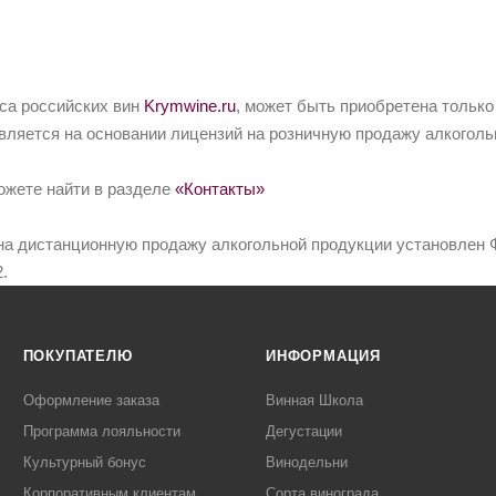
йса российских вин
Krymwine.ru
, может быть приобретена только
вляется на основании лицензий на розничную продажу алкоголь
ожете найти в разделе
«Контакты»
на дистанционную продажу алкогольной продукции установлен Ф
.
ПОКУПАТЕЛЮ
ИНФОРМАЦИЯ
Оформление заказа
Винная Школа
Программа лояльности
Дегустации
Культурный бонус
Винодельни
Корпоративным клиентам
Сорта винограда