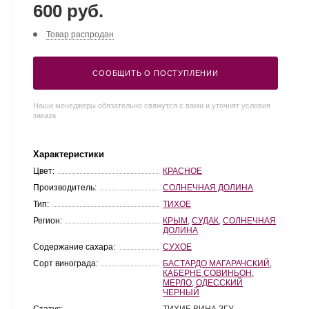
600 руб.
Товар распродан
СООБЩИТЬ О ПОСТУПЛЕНИИ
Наши менеджеры обязательно свяжутся с вами и уточнят условия
заказа
Характеристики
Цвет:
КРАСНОЕ
Производитель:
СОЛНЕЧНАЯ ДОЛИНА
Тип:
ТИХОЕ
Регион:
КРЫМ
,
СУДАК
,
СОЛНЕЧНАЯ
ДОЛИНА
Содержание сахара:
СУХОЕ
Сорт винограда:
БАСТАРДО МАГАРАЧСКИЙ
,
КАБЕРНЕ СОВИНЬОН
,
МЕРЛО
,
ОДЕССКИЙ
ЧЕРНЫЙ
Статус:
ТИХИЕ ВИНА ЗГУ