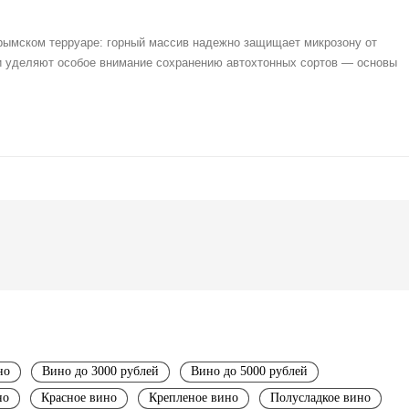
рымском терруаре: горный массив надежно защищает микрозону от
ари уделяют особое внимание сохранению автохтонных сортов — основы
но
Вино до 3000 рублей
Вино до 5000 рублей
но
Красное вино
Крепленое вино
Полусладкое вино