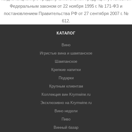
Федеральным законом от 22 ноября 1995 г. № 171-ФЗ и
постановлением Правительства РФ от 27 сентября 2007 г. №
612.
КАТАЛОГ
Вино
Игристые вина и шампанское
Шампанское
Крепкие напитки
Подарки
Крупным клиентам
Коллекция вин Krymwine.ru
Эксклюзивно на Krymwine.ru
Вино недели
Пиво
Винный базар