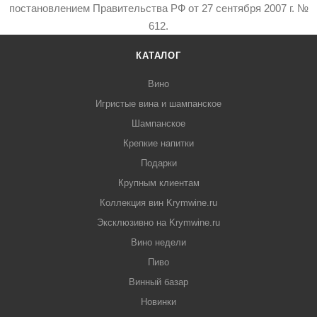
постановлением Правительства РФ от 27 сентября 2007 г. №
612.
КАТАЛОГ
Вино
Игристые вина и шампанское
Шампанское
Крепкие напитки
Подарки
Крупным клиентам
Коллекция вин Krymwine.ru
Эксклюзивно на Krymwine.ru
Вино недели
Пиво
Винный базар
Новинки