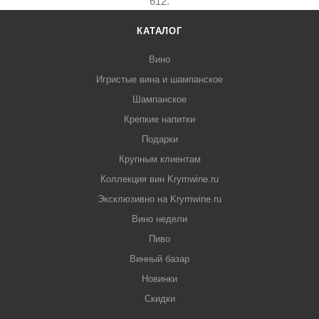
612.
КАТАЛОГ
Вино
Игристые вина и шампанское
Шампанское
Крепкие напитки
Подарки
Крупным клиентам
Коллекция вин Krymwine.ru
Эксклюзивно на Krymwine.ru
Вино недели
Пиво
Винный базар
Новинки
Скидки