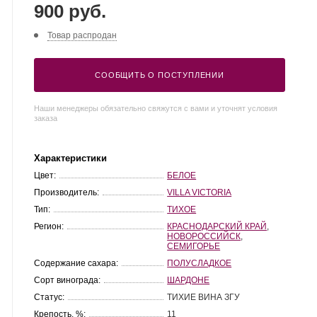
900 руб.
Товар распродан
СООБЩИТЬ О ПОСТУПЛЕНИИ
Наши менеджеры обязательно свяжутся с вами и уточнят условия
заказа
Характеристики
Цвет:
БЕЛОЕ
Производитель:
VILLA VICTORIA
Тип:
ТИХОЕ
Регион:
КРАСНОДАРСКИЙ КРАЙ
,
НОВОРОССИЙСК
,
СЕМИГОРЬЕ
Содержание сахара:
ПОЛУСЛАДКОЕ
Сорт винограда:
ШАРДОНЕ
Статус:
ТИХИЕ ВИНА ЗГУ
Крепость, %:
11