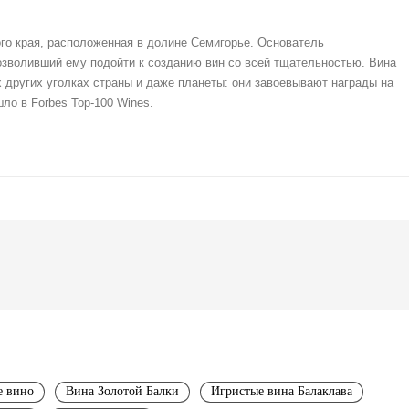
кого края, расположенная в долине Семигорье. Основатель
озволивший ему подойти к созданию вин со всей тщательностью. Вина
гих других уголках страны и даже планеты: они завоевывают награды на
ло в Forbes Top-100 Wines.
е вино
Вина Золотой Балки
Игристые вина Балаклава