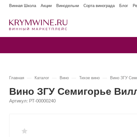
Винная Школа
Акции
Винодельни
Сорта винограда
Блог
Р
—
—
—
—
Главная
Каталог
Вино
Тихое вино
Вино ЗГУ Се
Вино ЗГУ Семигорье Ви
Артикул:
РТ-00000240