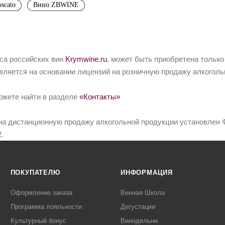
scato
Вино ZBWINE
йса российских вин
Krymwine.ru
, может быть приобретена только
вляется на основании лицензий на розничную продажу алкоголь
ожете найти в разделе
«Контакты»
на дистанционную продажу алкогольной продукции установлен Ф
.
ПОКУПАТЕЛЮ
ИНФОРМАЦИЯ
Оформление заказа
Винная Школа
Программа лояльности
Дегустации
Культурный бонус
Винодельни