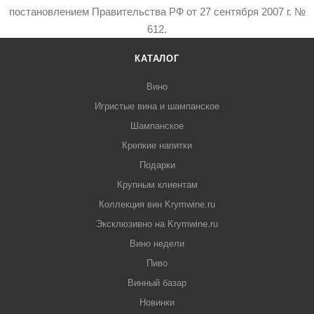
постановлением Правительства РФ от 27 сентября 2007 г. №
612.
КАТАЛОГ
Вино
Игристые вина и шампанское
Шампанское
Крепкие напитки
Подарки
Крупным клиентам
Коллекция вин Krymwine.ru
Эксклюзивно на Krymwine.ru
Вино недели
Пиво
Винный базар
Новинки