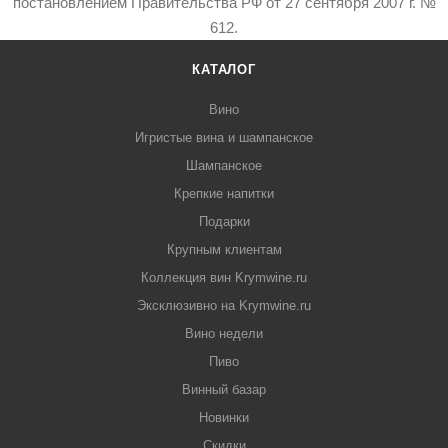
постановлением Правительства РФ от 27 сентября 2007 г. №
612.
КАТАЛОГ
Вино
Игристые вина и шампанское
Шампанское
Крепкие напитки
Подарки
Крупным клиентам
Коллекция вин Krymwine.ru
Эксклюзивно на Krymwine.ru
Вино недели
Пиво
Винный базар
Новинки
Скидки