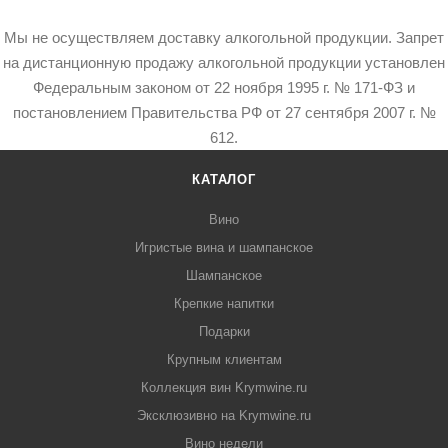
Мы не осуществляем доставку алкогольной продукции. Запрет
на дистанционную продажу алкогольной продукции установлен
Федеральным законом от 22 ноября 1995 г. № 171-ФЗ и
постановлением Правительства РФ от 27 сентября 2007 г. №
612.
КАТАЛОГ
Вино
Игристые вина и шампанское
Шампанское
Крепкие напитки
Подарки
Крупным клиентам
Коллекция вин Krymwine.ru
Эксклюзивно на Krymwine.ru
Вино недели